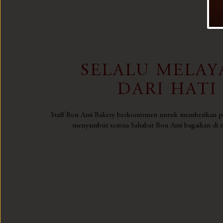
SELALU MELAY
DARI HATI
Staff Bon Ami Bakery berkomitmen untuk memberikan pe
menyambut semua Sahabat Bon Ami bagaikan di ru