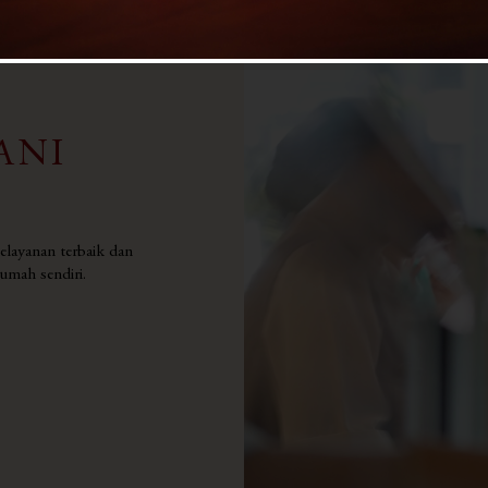
ANI
layanan terbaik dan
mah sendiri.