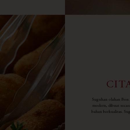
CIT
Suguhan olahan Bon 
modern, dibuat secar
bahan berkualitas. 